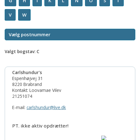
G
H
I
K
L
N
O
S
T
V
W
Valgt bogstav: C
Carlshundur's
Espenhøjvej 31
8220 Brabrand
Kontakt: Loovamae Vilev
21251074
E-mail:
carlshundur@live.dk
PT. ikke aktiv opdrætter!