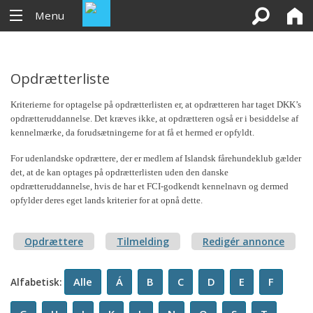
Menu
Opdrætterliste
Kriterierne for optagelse på opdrætterlisten er, at opdrætteren har taget DKK’s
opdrætteruddannelse. Det kræves ikke, at opdrætteren også er i besiddelse af
kennelmærke, da forudsætningerne for at få et hermed er opfyldt.
For udenlandske opdrættere, der er medlem af Islandsk fårehundeklub gælder
det, at de kan optages på opdrætterlisten uden den danske
opdrætteruddannelse, hvis de har et FCI-godkendt kennelnavn og dermed
opfylder deres eget lands kriterier for at opnå dette.
Opdrættere
Tilmelding
Redigér annonce
Alle
Á
B
C
D
E
F
Alfabetisk: