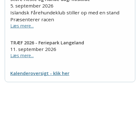
5. september 2026
Islandsk Fårehundeklub stiller op med en stand
Præsenterer racen
Læs mere...
TRÆF 2026 - Feriepark Langeland
11. september 2026
Læs mere...
Kalenderoversigt - klik her
Islandsk Fårehundeklub
Nordkystvejen 7
8961 Allingåbro
Tlf. 23 655 195
CVR nr.: 35608605