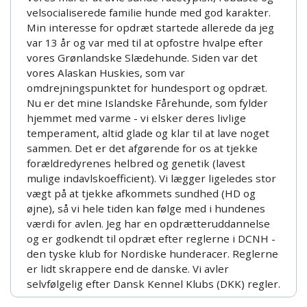
velsocialiserede familie hunde med god karakter.
Min interesse for opdræt startede allerede da jeg
var 13 år og var med til at opfostre hvalpe efter
vores Grønlandske Slædehunde. Siden var det
vores Alaskan Huskies, som var
omdrejningspunktet for hundesport og opdræt.
Nu er det mine Islandske Fårehunde, som fylder
hjemmet med varme - vi elsker deres livlige
temperament, altid glade og klar til at lave noget
sammen. Det er det afgørende for os at tjekke
forældredyrenes helbred og genetik (lavest
mulige indavlskoefficient). Vi lægger ligeledes stor
vægt på at tjekke afkommets sundhed (HD og
øjne), så vi hele tiden kan følge med i hundenes
værdi for avlen. Jeg har en opdrætteruddannelse
og er godkendt til opdræt efter reglerne i DCNH -
den tyske klub for Nordiske hunderacer. Reglerne
er lidt skrappere end de danske. Vi avler
selvfølgelig efter Dansk Kennel Klubs (DKK) regler.