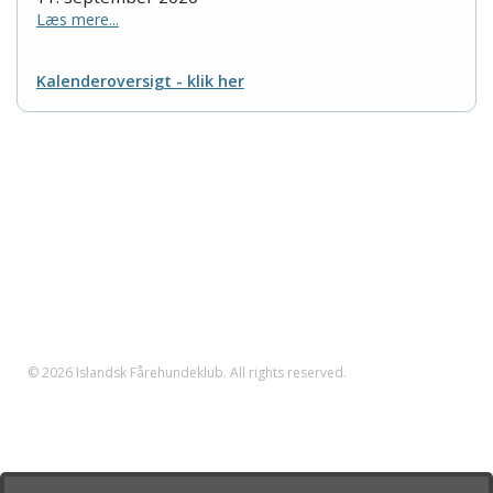
Læs mere...
Kalenderoversigt - klik her
Islandsk Fårehundeklub
Nordkystvejen 7
8961 Allingåbro
Tlf. 23 655 195
CVR nr.: 35608605
klub@islandshunden.dk
© 2026 Islandsk Fårehundeklub. All rights reserved.
Islandsk Fårehundeklub er den officielle specialklub for
islandske fårehunde under Dansk Kennel Klub. Du kan her
læse mere om den islandske fårehund, få råd og vejledning,