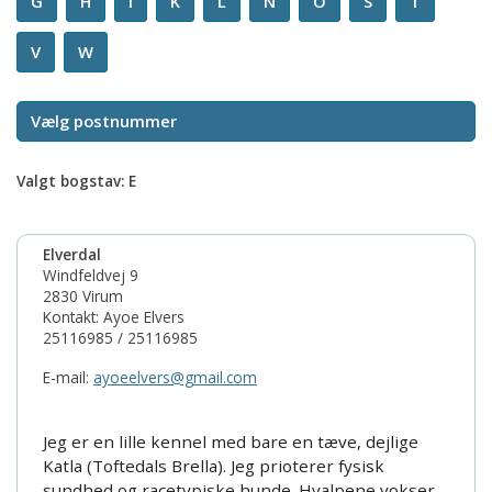
G
H
I
K
L
N
O
S
T
V
W
Valgt bogstav: E
Elverdal
Windfeldvej 9
2830 Virum
Kontakt: Ayoe Elvers
25116985 / 25116985
E-mail:
ayoeelvers@gmail.com
Jeg er en lille kennel med bare en tæve, dejlige
Katla (Toftedals Brella). Jeg prioterer fysisk
sundhed og racetypiske hunde. Hvalpene vokser