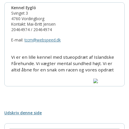
Kennel Eyglö
Svinget 3
4760 Vordingborg
Kontakt: Mai-Britt Jensen
20464974 / 20464974
E-mail:
tccm@webspeed.dk
Vi er en lille kennel med stueopdræt af Islandske
Fårehunde. Vi vægter mental sundhed højt. Vi er
altid åbne for en snak om racen og vores opdræt
Udskriv denne side