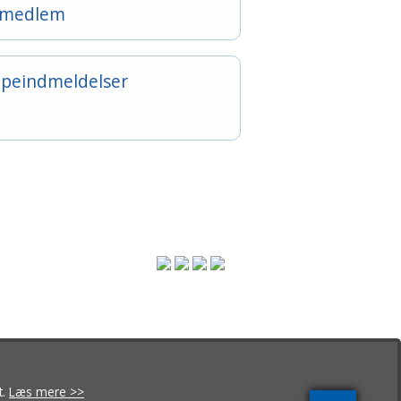
v medlem
lpeindmeldelser
m
t.
Læs mere >>