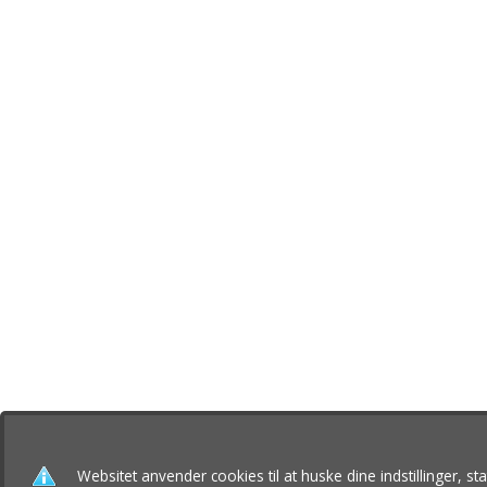
Islandsk Fårehundeklub
Nordkystvejen 7
8961 Allingåbro
Tlf. 23 655 195
CVR nr.: 35608605
klub@islandshunden.dk
© 2026 Islandsk Fårehundeklub. All rights re
Websitet anvender cookies til at huske dine indstillinger, s