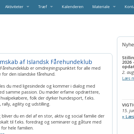
Aktiviteter
Træf
Kalenderen
Materiale
Kont
ioner og anbefalinger
Foredrag, seminarer og andre aktiviteter
Træf 2026
Best
 hunde
Information om Træf 2026
andard
Regionale aktiviteter
Introduktion til træf
Udva
omatisk kontingentbetaling
 vigtigste uger
Program Træf 2026
Nyhe
og pelsfarver (PDF)
Hyrdning
gentbetaling
Aktuelle hyrdearbejdsbeskrivelser
Træfkatalog 2026
Still
mskab af Islandsk Fårehundeklub
e i avlen
Mentalbeskrivelse
årehundeklub
Aktuelle Mentalbeskrivelser
2026 
opda
 Fårehundeklub er omdrejningspunktet for alle med
2. au
e for den islandske fårehund.
aler og gode råd
Udstilling
ammelt betalingskort og tilmelding af nyt betalingskort
Tilmelding til udstilling
Læs 
es du med ligesindede og kommer i dialog med
ke til opdrættere
Agility
Årets (udstillings) juniorhund
Årets agilityhund
ed samme passion. Du møder erfarne opdrættere,
hvalpekøbere, folk der dyrker hundesport, f.eks.
Lydighed (LP)
Klubchampionater
Årets lydighedshund
 rally, agility og udstilling.
VIGTI
15. ju
Rally lydighed
ndsk Fårehundeklub
Stillingen i Årets hund konkurrencerne
Årets rally hund
bliver du en del af en stor, aktiv og social familie der
» Læ
kalt til f.eks. foredrag og seminarer og gåture med
for hele familien.
Spor og sportræning
Årets udstillingshund
Uofficielle klubmesterskaber i RALLY: Junior/Sandk
Årets Sporhund