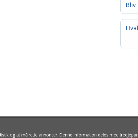
Bli
Hva
Islandsk Fårehundeklub er den officielle
specialklub for islandske fårehunde under
Dansk Kennel Klub. Du kan her læse mere o
den islandske fårehund, få råd og vejledning,
se om der er hvalpe til salg og følge med i
klubbens arrangementer
served.
tatistik og at målrette annoncer. Denne information deles med tredjepar