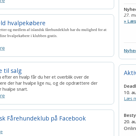
re
Årets hunde konkurrencer
Nyhed
27. m
» Læ
ld hvalpekøbere
ter og medlem af islandsk fårehundeklub har du mulighed for at
issorier
ine hvalpekøbere i klubben gratis.
re
Nyhed
 til salg
Akti
 efter en hvalp får du her et overblik over de
re der har hvalpe lige nu, og de opdrættere der
Deadl
r hvalpe snart.
10. a
re
Læs m
Best
dsk Fårehundeklub på Facebook
20. a
Onlin
re