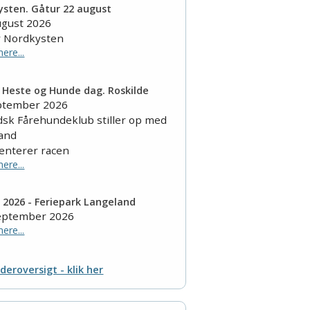
sten. Gåtur 22 august
ugust 2026
r Nordkysten
ere...
 Heste og Hunde dag. Roskilde
eptember 2026
dsk Fårehundeklub stiller op med
tand
enterer racen
ere...
2026 - Feriepark Langeland
september 2026
ere...
deroversigt - klik her