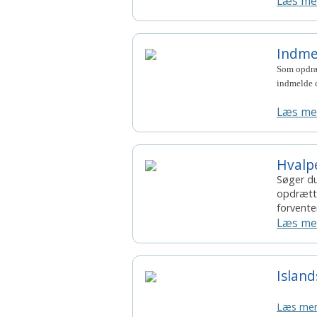
Læs me
Søsterklubber og samarbejdspartnere
Referater
Islandsk Fårehundeklub på Facebook
Vision og mission
Indme
Som opdræt
Handelsbetingelser
Forretningsorden og komm
indmelde d
Læs me
Hvalpe
Søger du
opdrætte
forvente
Læs me
Islan
Læs me