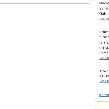
Nodky
22. a
Gåtu
Læs m
Store
5. s
Islan
en s
Præs
Læs m
TRÆF 
11. 
Læs m
Kalen