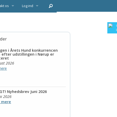
akt os
Log ind
yrelse
lg
der
ingen i Årets Hund konkurrencen
- efter udstillingen i Nørup er
teret
gust 2026
mere
GT! Nyhedsbrev Juni 2026
ni 2026
s mere
asse/åbenklasse