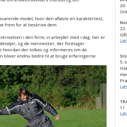
20.
Onl
svarende model, hvor den afløste en karaktertest,
Nod
 frem for at beskrive dem.
22.
Gå
rivelsen i den form, vi arbejder med i dag. Der er
Læs
detaljer, og de mennesker, der foretager
e hvordan der tolkes og informeres om de
 bliver endnu bedre til at bruge erfaringerne.
Sto
5. 
Isl
me
Pr
Læs
TRÆ
11.
Læs