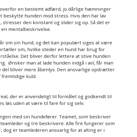
 overfor en bestemt adfærd, jo dårlige hæmninger
at beskytte hunden mod stress. Hvis den har lav
 stresser den konstant og slider sig op. Så det er
 i en mentalbeskrivelse.
får om sin hund, og det kan populært siges at være
ortæller om, hvilke steder en hund har brug for
tåelse. Det bliver derfor lettere at stive hunden
g. Ønsker man at lade hunden indgå i avl, får man
e del bliver mere åbenlys. Den ansvarlige opdrætter
f fremtidige kuld.
al, der er anvendeligt til formålet og godkendt til
 løs uden at være til fare for sig selv.
ngen med sin hundefører. Teamet, som beskriver
 teamleder og tre beskrivere. Alle fire fungerer som
, dog er teamlederen ansvarlig for at alting er i