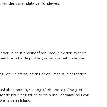
t til hundens stamdata på Hundeweb.
skrive de islandske fårehunde, blev der lavet en
ed hjælp fra de profiler, vi har kunnet finde i det
i et lille afsnit, og det er en væsentlig del af den
skaber, som hyrde- og gårdhund, også vægtet
set de krav, der stilles til en hund i et samfund i vor
 år siden i Island.