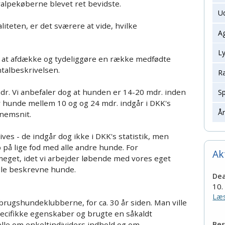
valpekøberne blevet ret bevidste.
Ud
Årets hunde konkurrencer
liteten, er det sværere at vide, hvilke
Ag
Ly
issorier
il at afdække og tydeliggøre en række medfødte
talbeskrivelsen.
Ra
dr. Vi anbefaler dog at hunden er 14-20 mdr. inden
S
r hunde mellem 10 og og 24 mdr. indgår i DKK's
Å
nnemsnit.
es - de indgår dog ikke i DKK's statistik, men
på lige fod med alle andre hunde. For
Ak
meget, idet vi arbejder løbende med vores eget
alle beskrevne hunde.
Dea
10.
Læs
i brugshundeklubberne, for ca. 30 år siden. Man ville
ecifikke egenskaber og brugte en såkaldt
Bes
lle om enkeltindividers indhold og om