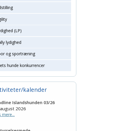
stilling
ility
dighed (LP)
lly lydighed
por og sportræning
rets hunde konkurrencer
tiviteter/kalender
dline Islandshunden 03/26
 august 2026
 mere...
tyrrelsesmøde