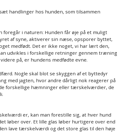
 sæt handlinger hos hunden, som tilsammen
foregår i naturen: Hunden får øje på et muligt
dyret af syne, aktiverer sin næse, opsporer byttet,
noget medfødt. Det er ikke noget, vi har lært den,
kan udvikles i forskellige retninger gennem træning
 videre på, er hundens medfødte evne.
dfærd. Nogle skal blot se skyggen af et byttedyr
 gang med jagten, hvor andre dårligt nok reagerer på
s de forskellige hæmninger eller tærskelværdier, de
i.
skelværdi er, kan man forestille sig, at hver hund
det løber over. Et lille glas løber hurtigere over end
il den lave tærskelværdi og det store glas til den høje