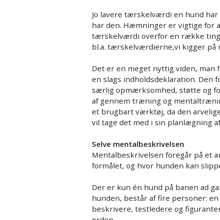
Jo lavere tærskelværdi en hund har
har den. Hæmninger er vigtige for 
tærskelværdi overfor en række ting,
bl.a. tærskelværdierne,vi kigger på
Det er en meget nyttig viden, man 
en slags indholdsdeklaration. Den f
særlig opmærksomhed, støtte og fors
af gennem træning og mentaltrænin
et brugbart værktøj, da den arvelig
vil tage det med i sin planlægning a
Selve mentalbeskrivelsen
Mentalbeskrivelsen foregår på et are
formålet, og hvor hunden kan slippes
Der er kun én hund på banen ad ga
hunden, består af fire personer: en
beskrivere, testledere og figuranter
orden.