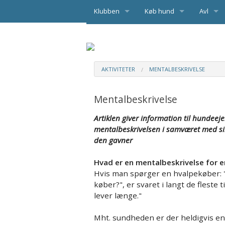
Klubben
Køb hund
Avl
Medlemskab
Den islandske fårehund
Restrikt
Hvalpeindmeldelser
Børn og
Klubblad
Hvalpe til salg
Racest
Vejledning: Tilmelding aut
Hvalpens
AKTIVITETER
MENTALBESKRIVELSE
Velkommen til klubbutikken
Omplaceringshunde
Genetik 
Vejledning: Manuel kontin
Mentalbeskrivelse
Organisatorisk
Opdrætterliste
Hanhund
Indmeldelse i Islandsk F
Hvem, Hvad, Hvor...
Artiklen giver information til hunde
Internationalt samarbejde
Hvalpegalleri
Købsaft
Vejledning: Afmelding af g
Bestyrelse
mentalbeskrivelsen i samværet med si
den gavner
Persondatapolitik
Købhund.dk
Bladpak
Udvalg
Hvad er en mentalbeskrivelse for e
Nyhedsbrev April 2026
Love
Hvis man spørger en hvalpekøber: "
køber?", er svaret i langt de fleste
Gebyrer
Generalforsamling i Isla
lever længe."
Spørgsmål og svar
Organisationshåndbog
Mht. sundheden er der heldigvis en