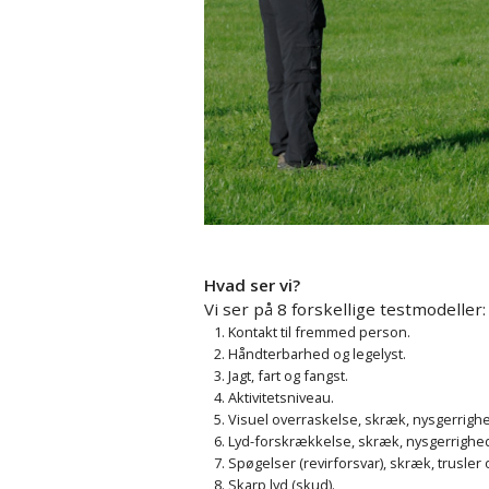
Hvad ser vi?
Vi ser på 8 forskellige testmodeller:
Kontakt til fremmed person.
Håndterbarhed og legelyst.
Jagt, fart og fangst.
Aktivitetsniveau.
Visuel overraskelse, skræk, nysgerrighe
Lyd-forskrækkelse, skræk, nysgerrighed
Spøgelser (revirforsvar), skræk, trusler 
Skarp lyd (skud).