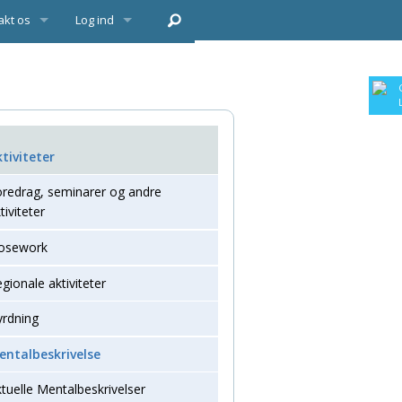
akt os
Log ind
yrelse
lg
ktiviteter
oredrag, seminarer og andre
tiviteter
osework
gionale aktiviteter
yrdning
entalbeskrivelse
asse/åbenklasse
tuelle Mentalbeskrivelser