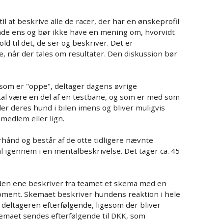
l at beskrive alle de racer, der har en ønskeprofil
unde ens og bør ikke have en mening om, hvorvidt
old til det, de ser og beskriver. Det er
e, når der tales om resultater. Den diskussion bør
som er "oppe", deltager dagens øvrige
al være en del af en testbane, og som er med som
er deres hund i bilen imens og bliver muligvis
emedlem eller lign.
hånd og består af de otte tidligere nævnte
l igennem i en mentalbeskrivelse. Det tager ca. 45
 den ene beskriver fra teamet et skema med en
 moment. Skemaet beskriver hundens reaktion i hele
deltageren efterfølgende, ligesom der bliver
emaet sendes efterfølgende til DKK, som