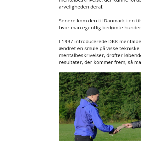
arveligheden deraf.
Senere kom den til Danmark i en til
hvor man egentlig bedømte hundene
I 1997 introducerede DKK mentalbesk
ændret en smule på visse tekniske 
mentalbeskrivelser, drøfter løbend
resultater, der kommer frem, så man