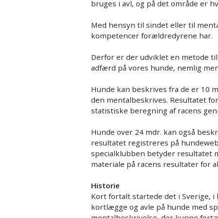
bruges i avl, og på det område er h
Søsterklubber og samarbejdspartnere
Referater
Med hensyn til sindet eller til menta
Islandsk Fårehundeklub på Facebook
Vision og mission
kompetencer forældredyrene har.
Handelsbetingelser
Forretningsorden og komm
Derfor er der udviklet en metode t
adfærd på vores hunde, nemlig men
Hunde kan beskrives fra de er 10 m
den mentalbeskrives. Resultatet fo
statistiske beregning af racens ge
Hunde over 24 mdr. kan også beskriv
resultatet registreres på hundeweb 
specialklubben betyder resultatet 
materiale på racens resultater for 
Historie
Kort fortalt startede det i Sverige, 
kortlægge og avle på hunde med sp
mentalbeskrivelse, der kunne fortæ