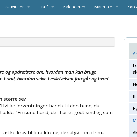
Aktiviteter
Træf
Kalenderen
Materiale
Kont
ioner og anbefalinger
Foredrag, seminarer og andre aktiviteter
Træf 2026
Best
 hunde
Information om Træf 2026
andard
Regionale aktiviteter
Introduktion til træf
Udva
omatisk kontingentbetaling
 vigtigste uger
Program Træf 2026
og pelsfarver (PDF)
Hyrdning
gentbetaling
Aktuelle hyrdearbejdsbeskrivelser
Træfkatalog 2026
A
e i avlen
Mentalbeskrivelse
årehundeklub
Aktuelle Mentalbeskrivelser
F
ejere og opdrættere om, hvordan man kan bruge
ak
aler og gode råd
Udstilling
ammelt betalingskort og tilmelding af nyt betalingskort
Tilmelding til udstilling
n hund, hvordan selve beskrivelsen foregår og hvad
N
ke til opdrættere
Agility
Årets (udstillings) juniorhund
Årets agilityhund
Re
n størrelse?
Lydighed (LP)
Klubchampionater
Årets lydighedshund
Hvilke forventninger har du til den hund, du
H
 tilfælde: "En sund hund, der har et godt sind og som
Rally lydighed
ndsk Fårehundeklub
Stillingen i Årets hund konkurrencerne
Årets rally hund
M
Spor og sportræning
Årets udstillingshund
Uofficielle klubmesterskaber i RALLY: Junior/Sandk
Årets Sporhund
 række krav til forældrene, der afgør om de må
Ak