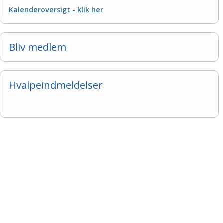
Kalenderoversigt - klik her
Bliv medlem
Hvalpeindmeldelser
Islandsk Fårehundeklub
Nordkystvejen 7
8961 Allingåbro
Tlf. 23 655 195
CVR nr.: 35608605