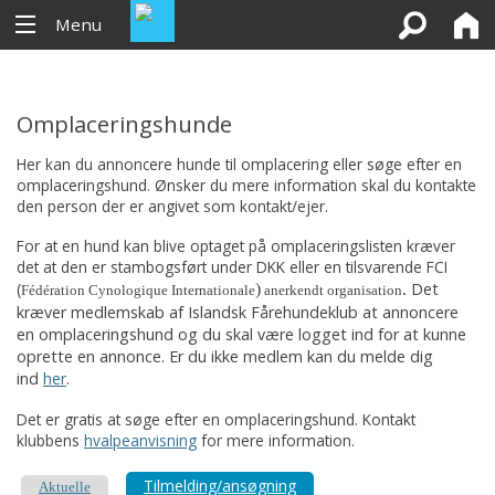
Menu
Omplaceringshunde
Her kan du annoncere hunde til omplacering eller søge efter en
omplaceringshund. Ønsker du mere information skal du kontakte
den person der er angivet som kontakt/ejer.
For at en hund kan blive optaget på omplaceringslisten kræver
det at den er stambogsført under DKK eller en tilsvarende FCI
(
Det
)
.
Fédération Cynologique Internationale
anerkendt organisation
kræver medlemskab af Islandsk Fårehundeklub at annoncere
en omplaceringshund og du skal være logget ind for at kunne
oprette en annonce. Er du ikke medlem kan du melde dig
ind
her
.
Det er gratis at søge efter en omplaceringshund. Kontakt
klubbens
hvalpeanvisning
for mere information.
Tilmelding/ansøgning
Aktuelle