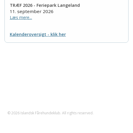
TRÆF 2026 - Feriepark Langeland
11. september 2026
Læs mere...
Kalenderoversigt - klik her
Islandsk Fårehundeklub
Nordkystvejen 7
8961 Allingåbro
Tlf. 23 655 195
CVR nr.: 35608605
klub@islandshunden.dk
© 2026 Islandsk Fårehundeklub. All rights reserved.
Islandsk Fårehundeklub er den officielle specialklub for