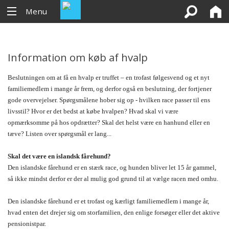
Menu
Information om køb af hvalp
Beslutningen om at få en hvalp er truffet – en trofast følgesvend og et nyt
familiemedlem i mange år frem, og derfor også en beslutning, der fortjener
gode overvejelser. Spørgsmålene hober sig op - hvilken race passer til ens
livsstil? Hvor er det bedst at købe hvalpen? Hvad skal vi være
opmærksomme på hos opdrætter? Skal det helst være en hanhund eller en
tæve? Listen over spørgsmål er lang...
Skal det være en islandsk fårehund?
Den islandske fårehund er en stærk race, og hunden bliver let 15 år gammel,
så ikke mindst derfor er der al mulig god grund til at vælge racen med omhu.
Den islandske fårehund er et trofast og kærligt familiemedlem i mange år,
hvad enten det drejer sig om storfamilien, den enlige forsøger eller det aktive
pensionistpar.