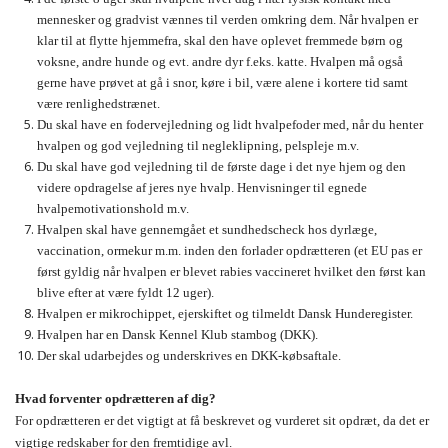
mennesker og gradvist vænnes til verden omkring dem. Når hvalpen er
klar til at flytte hjemmefra, skal den have oplevet fremmede børn og
voksne, andre hunde og evt. andre dyr f.eks. katte. Hvalpen må også
gerne have prøvet at gå i snor, køre i bil, være alene i kortere tid samt
være renlighedstrænet.
Du skal have en fodervejledning og lidt hvalpefoder med, når du henter
hvalpen og god vejledning til negleklipning, pelspleje m.v.
Du skal have god vejledning til de første dage i det nye hjem og den
videre opdragelse af jeres nye hvalp. Henvisninger til egnede
hvalpemotivationshold m.v.
Hvalpen skal have gennemgået et sundhedscheck hos dyrlæge,
vaccination, ormekur m.m. inden den forlader opdrætteren (et EU pas er
først gyldig når hvalpen er blevet rabies vaccineret hvilket den først kan
blive efter at være fyldt 12 uger).
Hvalpen er mikrochippet, ejerskiftet og tilmeldt Dansk Hunderegister.
Hvalpen har en Dansk Kennel Klub stambog (DKK).
Der skal udarbejdes og underskrives en DKK-købsaftale.
Hvad forventer opdrætteren af dig?
For opdrætteren er det vigtigt at få beskrevet og vurderet sit opdræt, da det er
vigtige redskaber for den fremtidige avl.