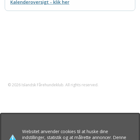
Kalenderoversigt - klik her
Islandsk Fårehundeklub
Nordkystvejen 7
8961 Allingåbro
Tlf. 23 655 195
CVR nr.: 35608605
klub@islandshunden.dk
© 2026 Islandsk Fårehundeklub. All rights reserved.
Islandsk Fårehundeklub er den officielle specialklub for
islandske fårehunde under Dansk Kennel Klub. Du kan her
læse mere om den islandske fårehund, få råd og vejledning,
se om der er hvalpe til salg og følge med i klubbens
arrangementer
Websitet anvender cookies til at huske dine
indstillinger, statistik og at målrette annoncer. Denne