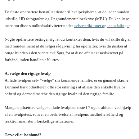
De fleste opdrættere henstiller derfor til hvalpekøberne, at de lader hunden
udstille, HD-fotografere og Unghundementalbeskrive (MBU). Du kan læse
mere om disse sundhedsaktiviteter under
avlsrestriktioner og -anbefalinger
.
Nogle opdrættere betinger sig, at du kontakter dem, hvis du vil skille dig af
med hunden, samt at du følger rådgivning fra opdrætter, hvis du ønsker at
bruge hunden i den videre avl. Sørg for at disse aftaler er nedskrevet på
forhånd, inden handlen afsluttes.
At vælge den rigtige hvalp
At lade hvalpen selv ”vælge” sin kommende familie, er en gammel skrøne.
Derimod har opdrætteren ofte stor erfaring i at aflæse den enkelte hvalps
adfærd og dermed matche den rigtige hvalp til den rigtige familie.
Mange opdrættere vælger at lade hvalpene teste i 7 ugers alderen ved hjælp
af en hvalpetest, som er en beskrivelse af hvalpens medfødte adfærd og
reaktionsmønster i forskellige situationer.
Tæve eller hanhund?