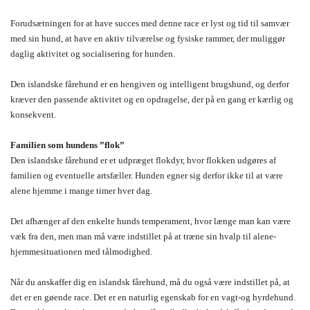
Forudsætningen for at have succes med denne race er lyst og tid til samvær
med sin hund, at have en aktiv tilværelse og fysiske rammer, der muliggør
daglig aktivitet og socialisering for hunden.
Den islandske fårehund er en hengiven og intelligent brugshund, og derfor
kræver den passende aktivitet og en opdragelse, der på en gang er kærlig og
konsekvent.
Familien som hundens ”flok”
Den islandske fårehund er et udpræget flokdyr, hvor flokken udgøres af
familien og eventuelle artsfæller. Hunden egner sig derfor ikke til at være
alene hjemme i mange timer hver dag.
Det afhænger af den enkelte hunds temperament, hvor længe man kan være
væk fra den, men man må være indstillet på at træne sin hvalp til alene-
hjemmesituationen med tålmodighed.
Når du anskaffer dig en islandsk fårehund, må du også være indstillet på, at
det er en gøende race. Det er en naturlig egenskab for en vagt-og hyrdehund.