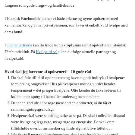
fungerer som gode brugs– og familiehunde.
I Islandsk Fårehundeklub har vi både erfarne og nyere opdrættere med
kennelmærke, og vi har privatpersoner, som laver et enkelt kuld hvalpe med
deres hund.
I
Opdrætterlisten
kan du finde kontaktoplysninger til opdrættere i Islandsk
Fårehundeklub.
På
Hvalpe til salg
kan du følge aktuelle parringer og
hvalpekuld.
Hvad skal jeg forvente af opdrætter? – 10 gode råd
Du skal føle tillid til opdrætteren og have et godt indtryk af hvalpenes
forældre og omgivelser. Hils på hvalpenes mor og vurdér hendes
temperament – det præger hvalpene. Ofte kender du ikke faderen til
kuldet, men spørg til ham eller undersøg mere om ham.
Det er en god ide at besøge mere end én opdrætter, så du får et
sammenligningsgrundlag.
Hvalpene skal være sunde og raske at se på. De skal i udhvilet tilstand
være livlige og legesyge, nysgerrige og energiske. De skal være
tillidsfulde overfor mennesker og finde sig i at blive løftet op.
I de første 8 uger skal hvalpene hver dag i nær fysisk kontakt med