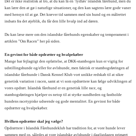
Det er ikke realistisk at tro, at du kan få en ’lydløs’ islandsk fårehund, men du
kan lære den at gø i naturlige situationer, og den kan sagtens lære gode vaner
med hensyn til at gø. Det kræver tid sammen med sin hund og en målrettet
indsats fra det øjeblik, du får den lille hvalp ind ad døren.
Du kan læse mere om den islandske fårehunds egenskaber og temperament i
artiklen ”Om Racen” her på siden.
En gevinst for både opdrætter og hvalpekøber
Mange har fejlagtigt den opfattelse, at DKK-stambogen kun er vigtig for
udstillingshunde og/eller for avlshunde, men faktisk er stambogsføringen af
islandske fårehunde i Dansk Kennel Klub vort unikke redskab til at sikre
genetisk variation i racen, samt at vi som opdrættere kan følge udviklingen af
vores opdræt. Islandsk fårehund er en genetisk lille race, og
stambogsføringen hjælper os netop til at styrke sundheden og fastholde
hundens racetypiske udseende og gode mentalitet. En gevinst for både
opdrætter og hvalpekøber.
Hvilken opdrætter skal jeg vælge?
Opdrættere i Islandsk Fårehundeklub har tradition for, at vore hunde lever
sammen med os, således at vore islandske avlshunde i dagligdagen primært