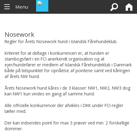
Menu
Nosework
Regler for Årets Nosework hund i Islandsk Fårehundeklub.
Kriteriet for at deltage i konkurrencen er, at hunden er
stambogsført i en FCI anerkendt organisation og at
ejer/hundefører er medlem af Islandsk Fårehundeklub i Danmark
både på tidspunktet for opnåelse af pointene samt ved kåringen
af årets NW hund.
Årets Nosework hund kåres i de 3 klasser: NW1, NW2, NW3 dog
kan NW1 kun vindes en gang af samme hund.
Alle officielle konkurrencer der afvikles i DKK under FCI-regler
tæller med.
Der kan indsendes point for max 3 prøver ved min. 2 forskellige
dommer.