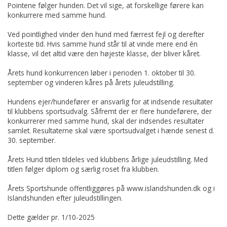
Pointene følger hunden. Det vil sige, at forskellige førere kan
konkurrere med samme hund.
Ved pointlighed vinder den hund med færrest fejl og derefter
korteste tid. Hvis samme hund står til at vinde mere end én
klasse, vil det altid være den højeste klasse, der bliver kåret.
Årets hund konkurrencen løber i perioden 1. oktober til 30.
september og vinderen kåres på årets juleudstilling.
Hundens ejer/hundefører er ansvarlig for at indsende resultater
til klubbens sportsudvalg. Såfremt der er flere hundeførere, der
konkurrerer med samme hund, skal der indsendes resultater
samlet. Resultaterne skal være sportsudvalget i hænde senest d.
30. september.
Årets Hund titlen tildeles ved klubbens årlige juleudstilling. Med
titlen følger diplom og særlig roset fra klubben.
Årets Sportshunde offentliggøres på www.islandshunden.dk og i
Islandshunden efter juleudstillingen.
Dette gælder pr. 1/10-2025