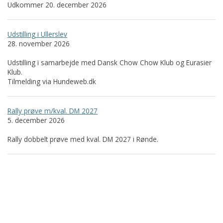
Udkommer 20. december 2026
Udstilling i Ullerslev
28. november 2026
Udstilling i samarbejde med Dansk Chow Chow Klub og Eurasier
Klub.
Tilmelding via Hundeweb.dk
Rally prøve m/kval. DM 2027
5. december 2026
Rally dobbelt prøve med kval. DM 2027 i Rønde.
Islandsk Fårehundeklub
Nordkystvejen 7
8961 Allingåbro
Tlf. 23 655 195