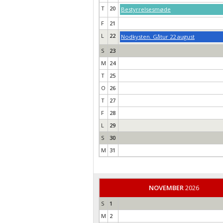
T
20
Bestyrrelsesmøde
F
21
L
22
Nodkysten. Gåtur 22 august
S
23
M
24
T
25
O
26
T
27
F
28
L
29
S
30
M
31
NOVEMBER
2026
S
1
M
2