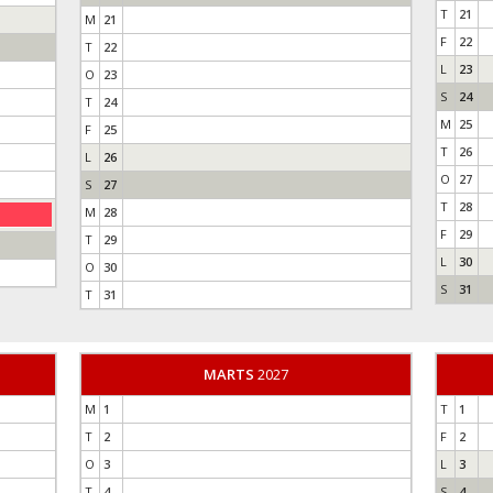
T
21
M
21
F
22
T
22
L
23
O
23
S
24
T
24
M
25
F
25
T
26
L
26
O
27
S
27
T
28
M
28
F
29
T
29
L
30
O
30
S
31
T
31
MARTS
2027
M
1
T
1
T
2
F
2
O
3
L
3
T
4
S
4