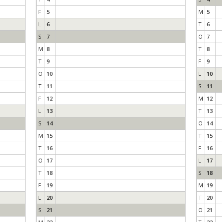
F
5
M
5
L
6
T
6
S
7
O
7
M
8
T
8
T
9
F
9
O
10
L
10
T
11
S
11
F
12
M
12
L
13
T
13
S
14
O
14
M
15
T
15
T
16
F
16
O
17
L
17
T
18
S
18
F
19
M
19
L
20
T
20
S
21
O
21