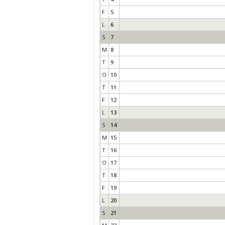
F
5
L
6
S
7
M
8
T
9
O
10
T
11
F
12
L
13
S
14
M
15
T
16
O
17
T
18
F
19
L
20
S
21