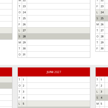
M
22
T
22
T
23
F
23
O
24
L
24
T
25
S
25
F
26
M
26
L
27
T
27
S
28
O
28
M
29
T
29
T
30
F
30
O
31
JUNI
2027
T
1
T
1
O
2
F
2
T
3
L
3
F
4
S
4
L
5
M
5