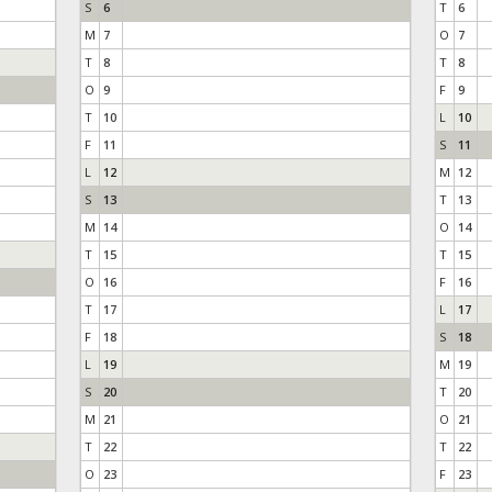
S
6
T
6
M
7
O
7
T
8
T
8
O
9
F
9
T
10
L
10
F
11
S
11
L
12
M
12
S
13
T
13
M
14
O
14
T
15
T
15
O
16
F
16
T
17
L
17
F
18
S
18
L
19
M
19
S
20
T
20
M
21
O
21
T
22
T
22
O
23
F
23