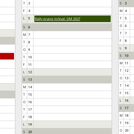
T
3
S
3
F
4
M
4
L
5
T
5
Rally prøve m/kval. DM 2027
O
6
S
6
T
7
M
7
F
8
T
8
L
9
O
9
S
10
T
10
M
11
F
11
T
12
L
12
O
13
S
13
T
14
M
14
F
15
T
15
L
16
O
16
S
17
T
17
M
18
F
18
T
19
L
19
O
20
S
20