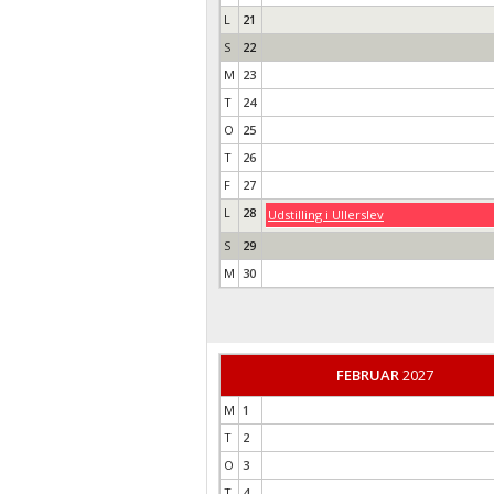
L
21
S
22
M
23
T
24
O
25
T
26
F
27
L
28
Udstilling i Ullerslev
S
29
M
30
FEBRUAR
2027
M
1
T
2
O
3
T
4