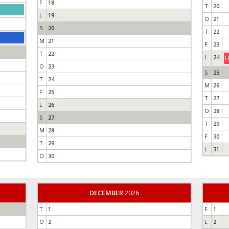
F
18
T
20
L
19
O
21
S
20
T
22
M
21
F
23
T
22
L
24
U
O
23
S
25
T
24
M
26
F
25
T
27
L
26
O
28
S
27
T
29
M
28
F
30
T
29
L
31
O
30
DECEMBER
2026
T
1
F
1
O
2
L
2