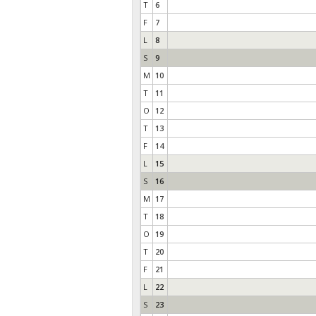
T
6
F
7
L
8
S
9
M
10
T
11
O
12
T
13
F
14
L
15
S
16
M
17
T
18
O
19
T
20
F
21
L
22
S
23