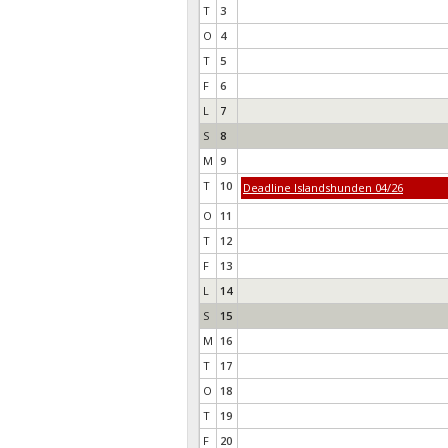
T
3
O
4
T
5
F
6
L
7
S
8
M
9
T
10
Deadline Islandshunden 04/26
O
11
T
12
F
13
L
14
S
15
M
16
T
17
O
18
T
19
F
20