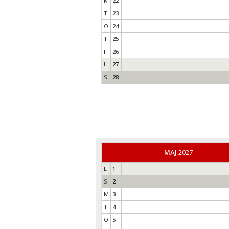
M
22
T
23
O
24
T
25
F
26
L
27
S
28
MAJ
2027
L
1
S
2
M
3
T
4
O
5