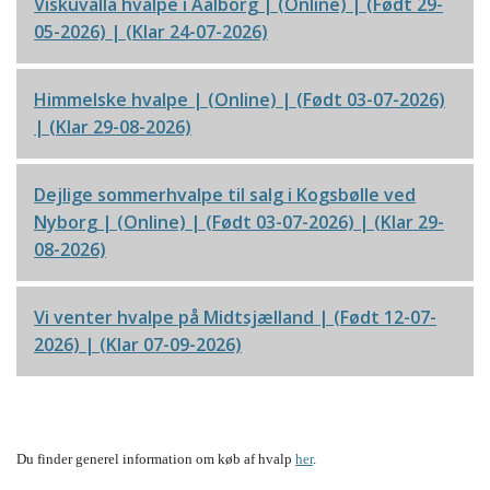
Viskuvalla hvalpe i Aalborg
| (Online) | (Født 29-
05-2026) | (Klar 24-07-2026)
Himmelske hvalpe
| (Online) | (Født 03-07-2026)
| (Klar 29-08-2026)
Dejlige sommerhvalpe til salg i Kogsbølle ved
Nyborg
| (Online) | (Født 03-07-2026) | (Klar 29-
08-2026)
Vi venter hvalpe på Midtsjælland
| (Født 12-07-
2026) | (Klar 07-09-2026)
Du finder generel information om køb af hvalp
her
.