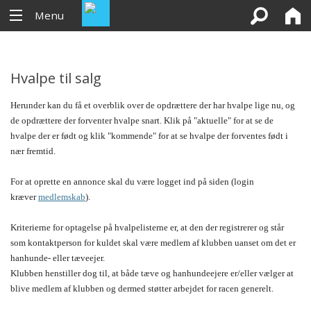
Menu
Hvalpe til salg
Herunder kan du få et overblik over de opdrættere der har hvalpe lige nu, og
de opdrættere der forventer hvalpe snart. Klik på "aktuelle" for at se de
hvalpe der er født og klik "kommende" for at se hvalpe der forventes født i
nær fremtid.
For at oprette en annonce skal du være logget ind på siden (login
kræver
medlemskab
).
Kriterierne for optagelse på hvalpelisterne er, at den der registrerer og står
som kontaktperson for kuldet skal være medlem af klubben uanset om det er
hanhunde- eller tæveejer.
Klubben henstiller dog til, at både tæve og hanhundeejere er/eller vælger at
blive medlem af klubben og dermed støtter arbejdet for racen generelt.