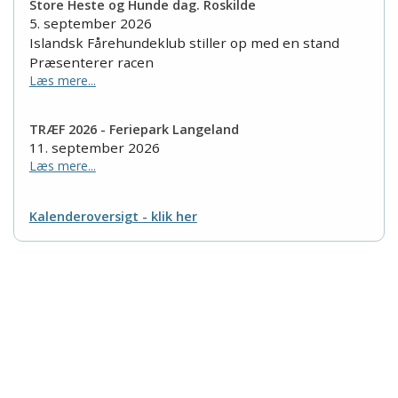
Store Heste og Hunde dag. Roskilde
5. september 2026
Islandsk Fårehundeklub stiller op med en stand
Præsenterer racen
Læs mere...
TRÆF 2026 - Feriepark Langeland
11. september 2026
Læs mere...
Kalenderoversigt - klik her
Islandsk Fårehundeklub
Nordkystvejen 7
8961 Allingåbro
Tlf. 23 655 195
CVR nr.: 35608605