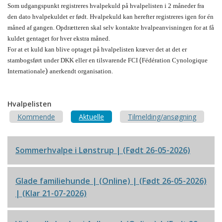
Som udgangspunkt registreres hvalpekuld på hvalpelisten i 2 måneder fra
den dato hvalpekuldet er født. Hvalpekuld kan herefter registreres igen for én
måned af gangen. Opdrætteren skal selv kontakte hvalpeanvisningen for at få
kuldet gentaget for hver ekstra måned.
For at et kuld kan blive optaget på hvalpelisten kræver det at det er
(
stambogsført under DKK eller en tilsvarende FCI
Fédération Cynologique
)
Internationale
anerkendt organisation.
Hvalpelisten
Kommende
Aktuelle
Tilmelding/ansøgning
Sommerhvalpe i Lønstrup
| (Født 26-05-2026)
Glade familiehunde
| (Online) | (Født 26-05-2026)
| (Klar 21-07-2026)