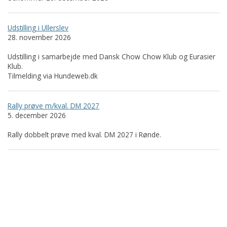
Udstilling i Ullerslev
28. november 2026
Udstilling i samarbejde med Dansk Chow Chow Klub og Eurasier
Klub.
Tilmelding via Hundeweb.dk
Rally prøve m/kval. DM 2027
5. december 2026
Rally dobbelt prøve med kval. DM 2027 i Rønde.
Islandsk Fårehundeklub
Nordkystvejen 7
8961 Allingåbro
Tlf. 23 655 195
CVR nr.: 35608605