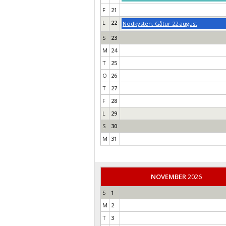
F
21
L
22
Nodkysten. Gåtur 22 august
S
23
M
24
T
25
O
26
T
27
F
28
L
29
S
30
M
31
NOVEMBER
2026
S
1
M
2
T
3