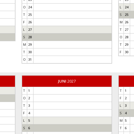
O
24
L
24
T
25
S
25
F
26
M
26
L
27
T
27
S
28
O
28
M
29
T
29
T
30
F
30
O
31
JUNI
2027
T
1
T
1
O
2
F
2
T
3
L
3
F
4
S
4
L
5
M
5
S
6
T
6