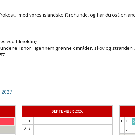
Årets hunde konkurrencer
 og frokost, med vores islandske fårehunde, og har du oså en
issorier
ves ved tilmelding
 hundene i snor , igennem grønne områder, skov og stranden ,
057
r 2027
SEPTEMBER
2026
T
1
T
1
B
O
2
F
2