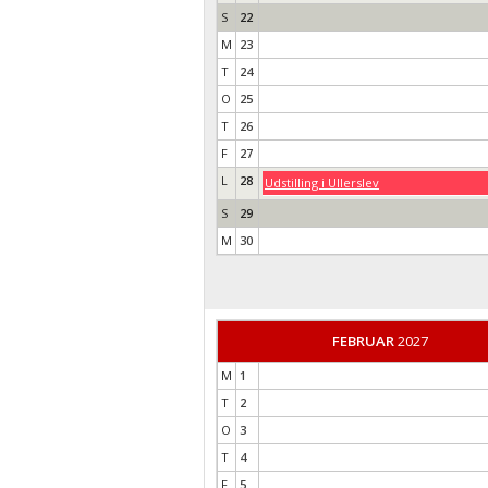
S
22
M
23
T
24
O
25
T
26
F
27
L
28
Udstilling i Ullerslev
S
29
M
30
FEBRUAR
2027
M
1
T
2
O
3
T
4
F
5