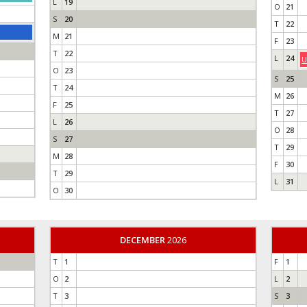
L
19
O
21
S
20
T
22
M
21
F
23
T
22
L
24
U
O
23
S
25
T
24
M
26
F
25
T
27
L
26
O
28
S
27
T
29
M
28
F
30
T
29
L
31
O
30
DECEMBER
2026
T
1
F
1
O
2
L
2
T
3
S
3