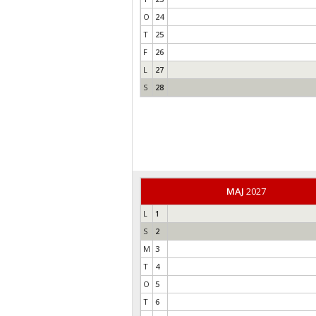
O
24
T
25
F
26
L
27
S
28
MAJ
2027
L
1
S
2
M
3
T
4
O
5
T
6