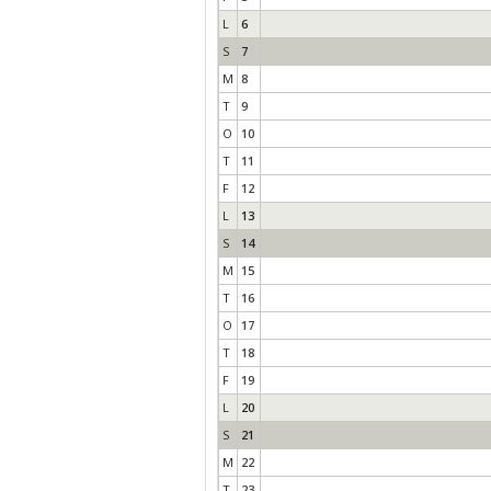
L
6
S
7
M
8
T
9
O
10
T
11
F
12
L
13
S
14
M
15
T
16
O
17
T
18
F
19
L
20
S
21
M
22
T
23