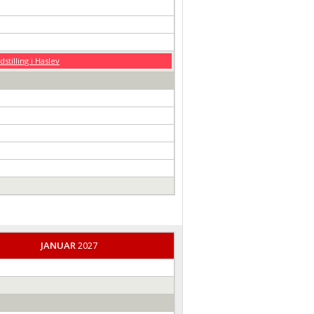
dstilling i Haslev
JANUAR
2027