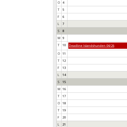
O
4
T
5
F
6
L
7
S
8
M
9
T
10
Deadline Islandshunden 04/26
O
11
T
12
F
13
L
14
S
15
M
16
T
17
O
18
T
19
F
20
L
21