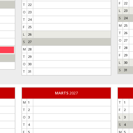
F
22
T
22
L
23
O
23
S
24
T
24
M
25
F
25
T
26
L
26
O
27
S
27
T
28
M
28
F
29
T
29
L
30
O
30
S
31
T
31
MARTS
2027
M
1
T
1
T
2
F
2
O
3
L
3
T
4
S
4
F
5
M
5