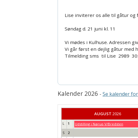
Søsterklubber og samarbejdspartnere
Referater
Lise inviterer os alle til gåtur
Islandsk Fårehundeklub på Facebook
Vision og mission
Søndag d. 21 juni kl. 11
Handelsbetingelser
Forretningsorden og komm
Vi mødes i Kulhuse. Adressen gi
Vi går først en dejlig gåtur med
Tilmelding sms til Lise 2989 3
Kalender 2026
-
Se kalender fo
AUGUST
2026
L
1
Udstilling i Nørup V/Bredsten
S
2