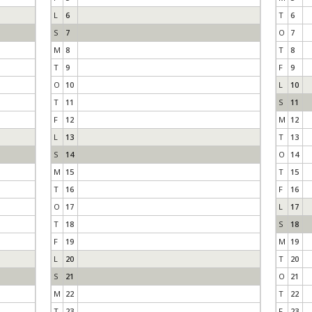
L
6
T
6
S
7
O
7
M
8
T
8
T
9
F
9
O
10
L
10
T
11
S
11
F
12
M
12
L
13
T
13
S
14
O
14
M
15
T
15
T
16
F
16
O
17
L
17
T
18
S
18
F
19
M
19
L
20
T
20
S
21
O
21
M
22
T
22
T
23
F
23