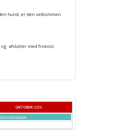
 anden hund, er den velkommen
 og afslutter med frokost.
OKTOBER
2026
estyrrelsesmøde