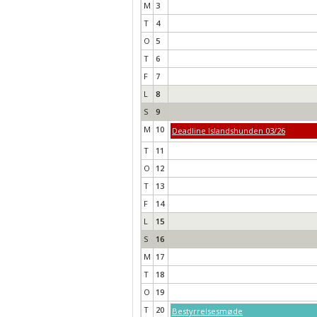
M
3
T
4
O
5
T
6
F
7
L
8
S
9
M
10
Deadline Islandshunden 03/26
T
11
O
12
T
13
F
14
L
15
S
16
M
17
T
18
O
19
T
20
Bestyrrelsesmøde