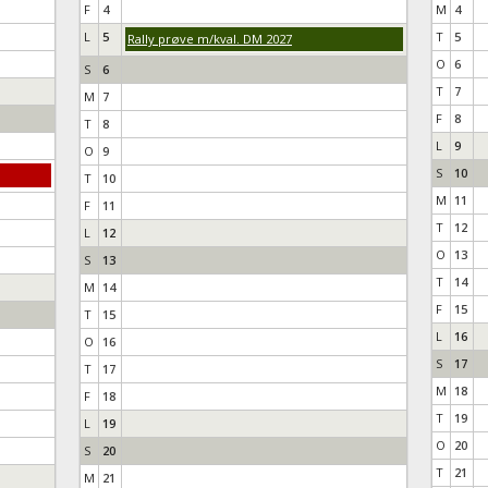
F
4
M
4
L
5
T
5
Rally prøve m/kval. DM 2027
O
6
S
6
T
7
M
7
F
8
T
8
L
9
O
9
S
10
T
10
M
11
F
11
T
12
L
12
O
13
S
13
T
14
M
14
F
15
T
15
L
16
O
16
S
17
T
17
M
18
F
18
T
19
L
19
O
20
S
20
T
21
M
21