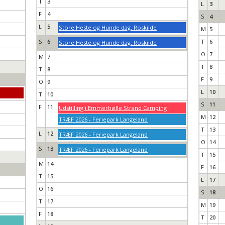
T
3
L
3
F
4
S
4
L
5
Store Heste og Hunde dag. Roskilde
M
5
S
6
T
6
Store Heste og Hunde dag. Roskilde
O
7
M
7
T
8
T
8
F
9
O
9
L
10
T
10
S
11
F
11
Udstilling i Emmerbølle Strand Camping
M
12
TRÆF 2026 - Feriepark Langeland
T
13
L
12
TRÆF 2026 - Feriepark Langeland
O
14
S
13
TRÆF 2026 - Feriepark Langeland
T
15
M
14
F
16
T
15
L
17
O
16
S
18
T
17
M
19
F
18
T
20